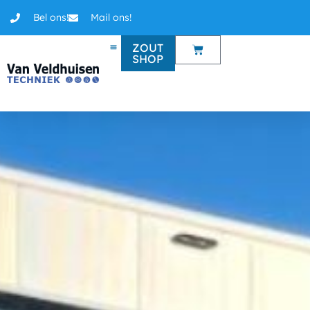
Bel ons!
Mail ons!
ZOUT
SHOP