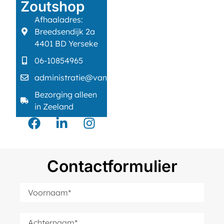
Zoutshop
Afhaaladres:
Breedsendijk 2a
4401 BD Yerseke
06-10854965
administratie@vanveldhuisentechniek.nl
Bezorging alleen
in Zeeland
Contactformulier