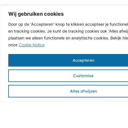
Wij gebruiken cookies
Door op de 'Accepteren' knop te klikken accepteer je functionel
en tracking cookies. Je kunt de tracking cookies ook 'Alles afwi
plaatsen we alleen functionele en analytische cookies. Bekijk hie
onze
Cookie Notice
Accepteren
Customise
Alles afwijzen
Zoutshop
Diensten
Contact
(afhaaladres)
Weihoek 5C
Airconditioning
De kracht
Breedsendijk
4416 PX
van
Duurzaamheid
2A
Kruiningen