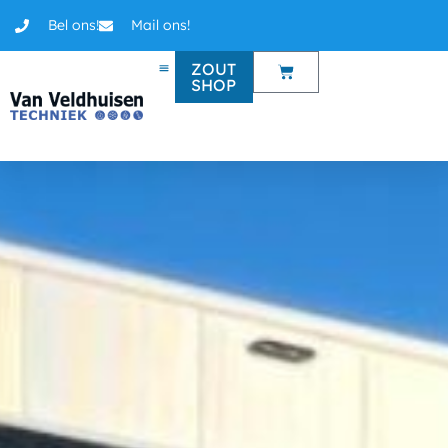
Bel ons!
Mail ons!
ZOUT
SHOP