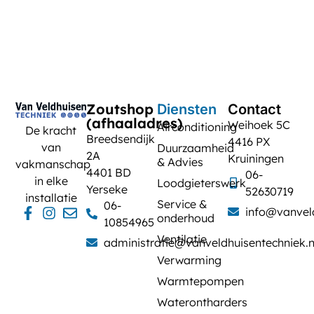
Zoutshop
Diensten
Contact
(afhaaladres)
Weihoek 5C
Airconditioning
De kracht
Breedsendijk
4416 PX
van
Duurzaamheid
2A
Kruiningen
& Advies
vakmanschap
4401 BD
06-
in elke
Loodgieterswerk
Yerseke
52630719
installatie
Service &
06-
info@vanveld
onderhoud
10854965
Ventilatie
administratie@vanveldhuisentechniek.n
Verwarming
Warmtepompen
Waterontharders