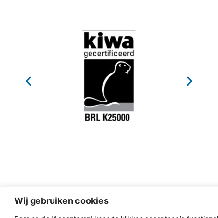
Zoutshop
Diensten
Contact
Wij gebruiken cookies
(afhaaladres)
Weihoek 5C
Airconditioning
De kracht