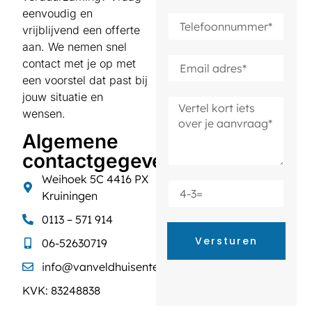
eenvoudig en
vrijblijvend een offerte
aan. We nemen snel
contact met je op met
een voorstel dat past bij
jouw situatie en
wensen.
Algemene
contactgegevens
Weihoek 5C 4416 PX
Kruiningen
0113 – 571 914
Versturen
06-52630719
info@vanveldhuisentechniek.nl
KVK: 83248838