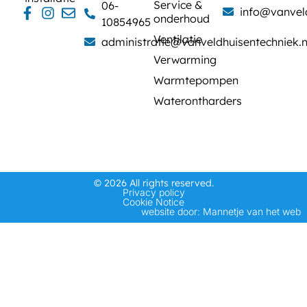
Service &
06-
info@vanveld
onderhoud
10854965
Ventilatie
administratie@vanveldhuisentechniek.n
Verwarming
Warmtepompen
Waterontharders
© 2026 All rights reserved.
Privacy policy
Cookie Notice
website door: Mannetje van het web