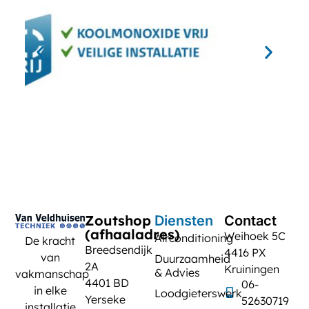
Zoutshop
Diensten
Contact
(afhaaladres)
Weihoek 5C
Airconditioning
De kracht
Breedsendijk
4416 PX
van
Duurzaamheid
2A
Kruiningen
& Advies
vakmanschap
4401 BD
06-
in elke
Loodgieterswerk
Yerseke
52630719
installatie