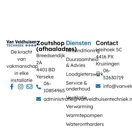
Zoutshop
Diensten
Contact
(afhaaladres)
Weihoek 5C
Airconditioning
De kracht
Breedsendijk
4416 PX
van
Duurzaamheid
2A
Kruiningen
& Advies
vakmanschap
4401 BD
06-
in elke
Loodgieterswerk
Yerseke
52630719
installatie
Service &
06-
info@vanveld
onderhoud
10854965
Ventilatie
administratie@vanveldhuisentechniek.n
Verwarming
Warmtepompen
Waterontharders